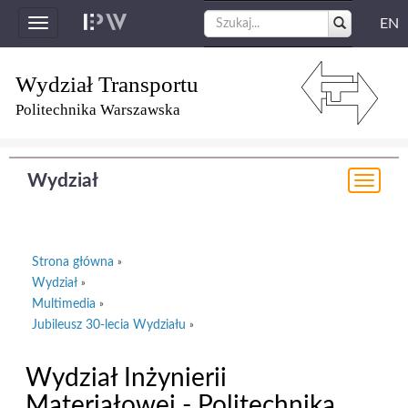
EN
Toggle
navigation
Wydział Transportu
Politechnika Warszawska
Wydział
Togg
navi
Strona główna
»
Wydział
»
Multimedia
»
Jubileusz 30-lecia Wydziału
»
Wydział Inżynierii
Materiałowej - Politechnika