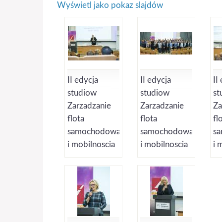
Wyświetl jako pokaz slajdów
II edycja
II edycja
II
studiow
studiow
st
Zarzadzanie
Zarzadzanie
Za
flota
flota
fl
samochodowa
samochodowa
s
i mobilnoscia
i mobilnoscia
i 