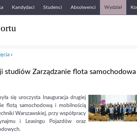
ka
Kandydaci
Studenci
Absolwenci
Wydział
Ko
ortu
jęcia
»
ycji studiów Zarządzanie flota samochodowa 
ła się uroczysta Inauguracja drugiej
e flotą samochodową i mobilnością
chniki Warszawskiej, przy współpracy
ynajmu i Leasingu Pojazdów oraz
odowych.