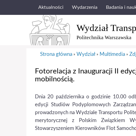
Aktualności
Wydarzenia
Badania i nau
Wydział Transp
Politechnika Warszawska
Strona główna
Wydział
Multimedia
Zd
»
»
»
Fotorelacja z Inauguracji II ed
mobilnością.
Dnia 20 października o godzinie 10.00 odby
edycji Studiów Podyplomowych Zarządzani
prowadzonych na Wydziale Transportu Polite
merytorycznej z Polskim Związkiem W
Stowarzyszeniem Kierowników Flot Samoch