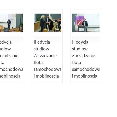
 edycja
II edycja
II edycja
udiow
studiow
studiow
rzadzanie
Zarzadzanie
Zarzadzanie
ota
flota
flota
amochodowa
samochodowa
samochodowa
mobilnoscia
i mobilnoscia
i mobilnoscia