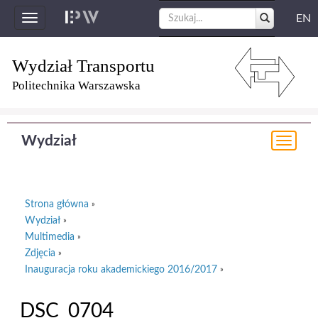
EN
Toggle
navigation
Wydział Transportu
Politechnika Warszawska
Wydział
Togg
navi
Strona główna
»
Wydział
»
Multimedia
»
Zdjęcia
»
Inauguracja roku akademickiego 2016/2017
»
DSC_0704