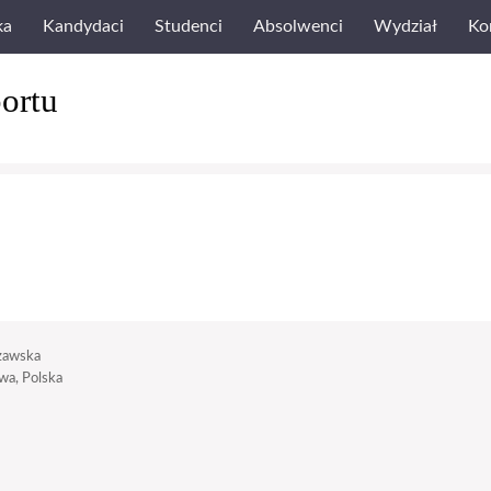
ka
Kandydaci
Studenci
Absolwenci
Wydział
Ko
ortu
zawska
a, Polska