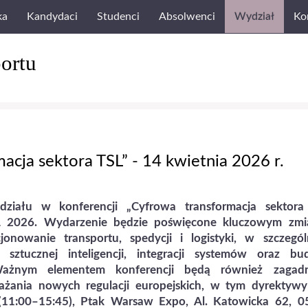
ka
Kandydaci
Studenci
Absolwenci
Wydział
Ko
ortu
acja sektora TSL” - 14 kwietnia 2026 r.
iału w konferencji „Cyfrowa transformacja sektora 
 2026. Wydarzenie będzie poświęcone kluczowym zm
jonowanie transportu, spedycji i logistyki, w szczególn
sztucznej inteligencji, integracji systemów oraz bu
 Ważnym elementem konferencji będą również zagadn
ażania nowych regulacji europejskich, w tym dyrektywy
. (11:00–15:45), Ptak Warsaw Expo, Al. Katowicka 62, 0