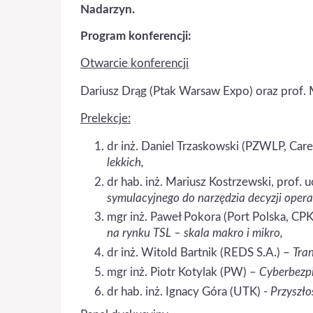
Nadarzyn.
Program konferencji:
Otwarcie konferencji
Dariusz Drąg (Ptak Warsaw Expo) oraz prof.
Prelekcje:
dr inż. Daniel Trzaskowski (PZWLP, Care
lekkich,
dr hab. inż. Mariusz Kostrzewski, prof. 
symulacyjnego do narzędzia decyzji oper
mgr inż. Paweł Pokora (Port Polska, CPK 
na rynku TSL – skala makro i mikro,
dr inż. Witold Bartnik (REDS S.A.) –
Tran
mgr inż. Piotr Kotylak (PW) –
Cyberbezpi
dr hab. inż. Ignacy Góra (UTK) -
Przyszło