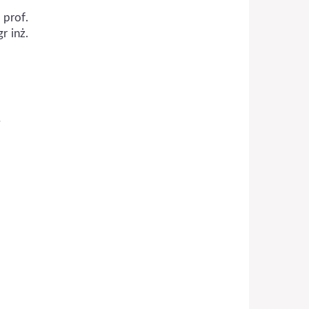
 prof.
r inż.
u