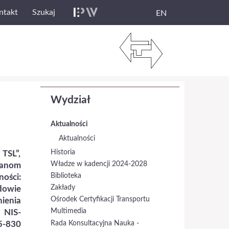
ntakt
Szukaj
EN
Wydział
Aktualności
Aktualności
Historia
TSL”,
Władze w kadencji 2024-2028
ianom
Biblioteka
ości:
Zakłady
dowie
Ośrodek Certyfikacji Transportu
ienia
Multimedia
 NIS-
Rada Konsultacyjna Nauka -
5-830