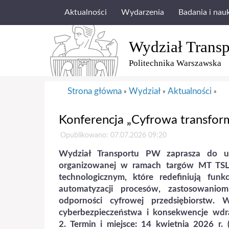
Aktualności
Wydarzenia
Badania i nau
Wydział Transp
Politechnika Warszawska
Strona główna
Wydział
Aktualności
»
»
»
Konferencja „Cyfrowa transform
Opublikowano: 07.07.2026 09:20
Wydział Transportu PW zaprasza do udz
organizowanej w ramach targów MT TSL
technologicznym, które redefiniują funkc
automatyzacji procesów, zastosowaniom 
odporności cyfrowej przedsiębiorstw.
cyberbezpieczeństwa i konsekwencje wdr
2. Termin i miejsce: 14 kwietnia 2026 r