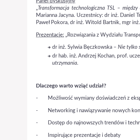
Panel dyskusyjny
„
Transformacja technologiczna TSL – między
Marianna Jacyna. Uczestnicy: dr inż. Daniel Tr
Paweł Pokora, dr inż. Witold Bartnik, mgr inż.
Prezentacje:
„Rozwiązania z Wydziału Transpo
dr inż. Sylwia Bęczkowska –
Nie tylko
dr hab. inż. Andrzej Kochan, prof. ucze
utrzymania.
Dlaczego warto wziąć udział?
- Możliwość wymiany doświadczeń z eksp
- Networking i nawiązywanie nowych ko
- Dostęp do najnowszych trendów i techno
- Inspirujące prezentacje i debaty