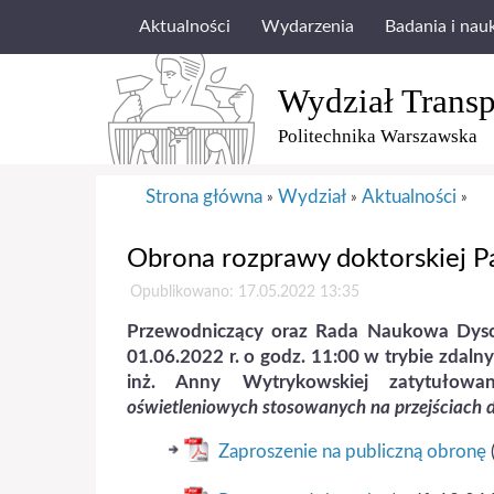
Aktualności
Wydarzenia
Badania i nau
Wydział Transp
Politechnika Warszawska
Strona główna
Wydział
Aktualności
»
»
»
Obrona rozprawy doktorskiej P
Opublikowano: 17.05.2022 13:35
Przewodniczący oraz Rada Naukowa Dyscyp
01.06.2022 r. o godz. 11:00 w trybie zdaln
inż. Anny Wytrykowskiej zatytułowa
oświetleniowych stosowanych na przejściach d
Zaproszenie na publiczną obronę