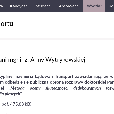
ka
Kandydaci
Studenci
Absolwenci
Wydział
Ko
ortu
ani mgr inż. Anny Wytrykowskiej
liny Inżynieria Lądowa i Transport zawiadamiają, że w
ym odbędzie się publiczna obrona rozprawy doktorskiej Pa
nej „
Metoda oceny skuteczności dedykowanych rozw
la pieszych
”.
(.pdf, 475,88 kB)