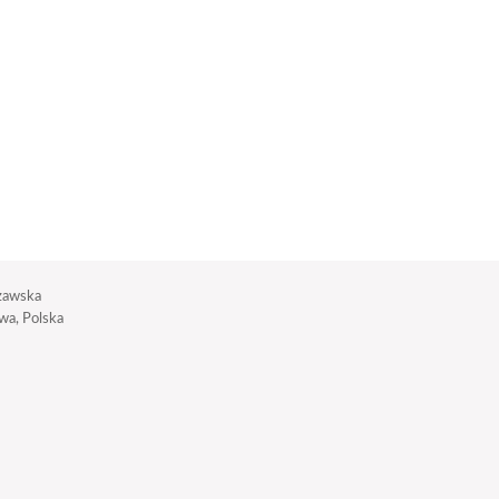
zawska
a, Polska