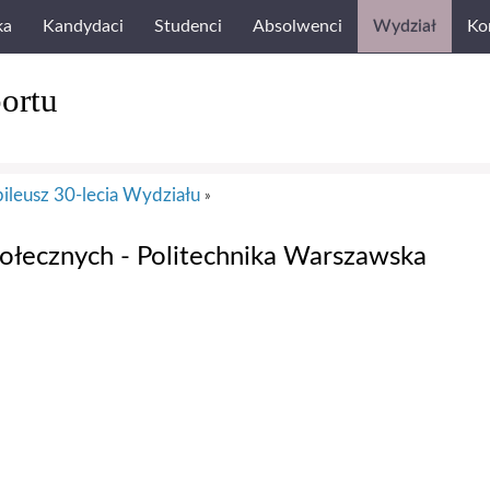
ka
Kandydaci
Studenci
Absolwenci
Wydział
Ko
ortu
bileusz 30-lecia Wydziału
»
połecznych - Politechnika Warszawska