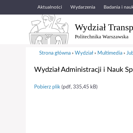
Aktualności
Wydarzenia
Badania i nau
Wydział Transp
Politechnika Warszawska
Strona główna
Wydział
Multimedia
Ju
»
»
»
Wydział Administracji i Nauk S
Pobierz plik
(pdf, 335,45 kB)