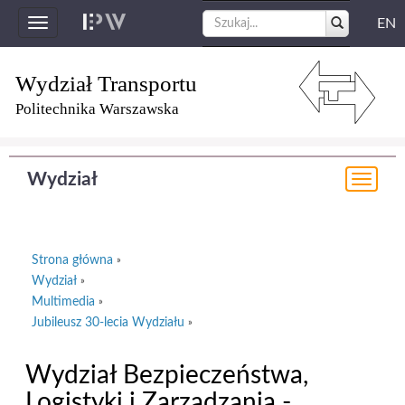
EN
Toggle
navigation
Wydział Transportu
Politechnika Warszawska
Wydział
Togg
navi
Strona główna
»
Wydział
»
Multimedia
»
Jubileusz 30-lecia Wydziału
»
Wydział Bezpieczeństwa,
Logistyki i Zarządzania -