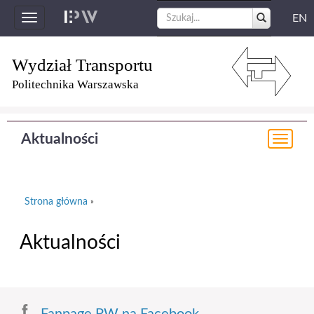
EN
Toggle
navigation
Wydział Transportu
Politechnika Warszawska
Aktualności
Togg
navi
Strona główna
»
Aktualności