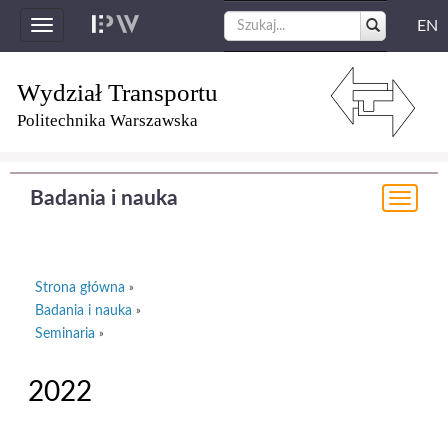
EN
Toggle
navigation
Wydział Transportu
Politechnika Warszawska
Badania i nauka
Togg
navi
Strona główna
»
Badania i nauka
»
Seminaria
»
2022