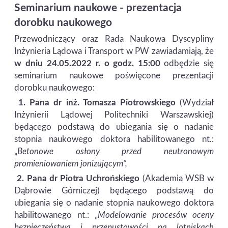
Seminarium naukowe - prezentacja
dorobku naukowego
Przewodniczący oraz Rada Naukowa Dyscypliny
Inżynieria Lądowa i Transport w PW zawiadamiają, że
w dniu 24.05.2022 r. o godz. 15:00
odbędzie się
seminarium naukowe poświęcone prezentacji
dorobku naukowego:
1.
Pana dr inż. Tomasza Piotrowskiego
(Wydział
Inżynierii Lądowej Politechniki Warszawskiej)
będącego podstawą do ubiegania się o nadanie
stopnia naukowego doktora habilitowanego nt.:
„
Betonowe osłony przed neutronowym
promieniowaniem jonizującym”,
2.
Pana dr Piotra Uchrońskiego
(Akademia WSB w
Dąbrowie Górniczej) będącego podstawą do
ubiegania się o nadanie stopnia naukowego doktora
habilitowanego nt.: „
Modelowanie procesów oceny
bezpieczeństwa i przepustowości na lotniskach