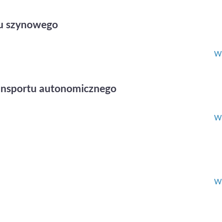
tu szynowego
Wi
ransportu autonomicznego
Wi
Wi