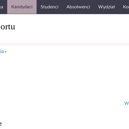
ka
Kandydaci
Studenci
Absolwenci
Wydział
Ko
ortu
ia
»
Wi
e