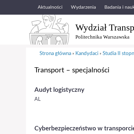
Aktualności
Wydarzenia
Badania i nau
Wydział Transp
Politechnika Warszawska
Strona główna
Kandydaci
Studia II stopn
»
»
Transport – specjalności
Audyt logistyczny
AL
Cyberbezpieczeństwo w transporci