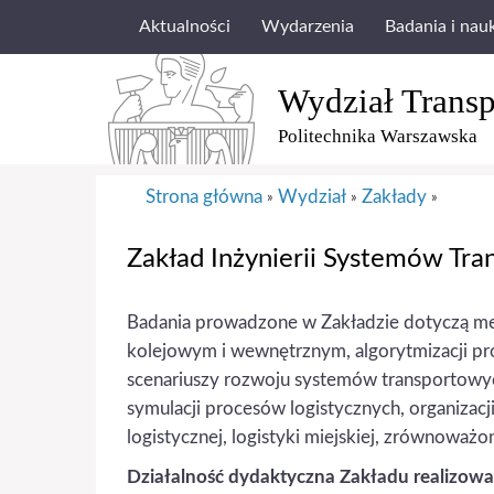
Aktualności
Wydarzenia
Badania i nau
Wydział Transp
Politechnika Warszawska
Strona główna
Wydział
Zakłady
»
»
»
Zakład Inżynierii Systemów Tra
Badania prowadzone w Zakładzie dotyczą me
kolejowym i wewnętrznym, algorytmizacji p
scenariuszy rozwoju systemów transportowych
symulacji procesów logistycznych, organizacj
logistycznej, logistyki miejskiej, zrównoważo
Działalność dydaktyczna Zakładu realizowan