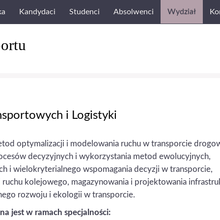
ka
Kandydaci
Studenci
Absolwenci
Wydział
Ko
ortu
nsportowych i Logistyki
tod optymalizacji i modelowania ruchu w transporcie drog
rocesów decyzyjnych i wykorzystania metod ewolucyjnych,
 i wielokryterialnego wspomagania decyzji w transporcie,
i ruchu kolejowego, magazynowania i projektowania infrastru
nego rozwoju i ekologii w transporcie.
a jest w ramach specjalności: