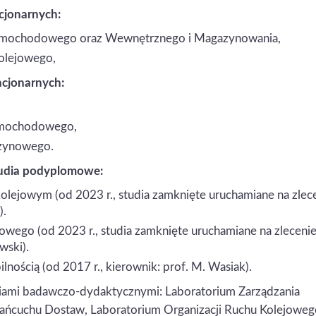
acjonarnych:
: Samochodowego oraz Wewnętrznego i Magazynowania,
kolejowego,
acjonarnych:
Samochodowego,
 szynowego.
tudia podyplomowe:
lejowym (od 2023 r., studia zamknięte uruchamiane na zlec
).
jowego (od 2023 r., studia zamknięte uruchamiane na zleceni
wski).
nością (od 2017 r., kierownik: prof. M. Wasiak).
iami badawczo-dydaktycznymi: Laboratorium Zarządzania
cuchu Dostaw, Laboratorium Organizacji Ruchu Kolejowego