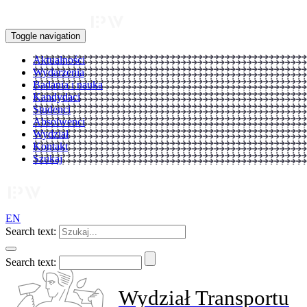
Toggle navigation
Aktualności
Wydarzenia
Badania i nauka
Kandydaci
Studenci
Absolwenci
Wydział
Kontakt
Szukaj
EN
Search text:
Search text:
Wydział Transportu