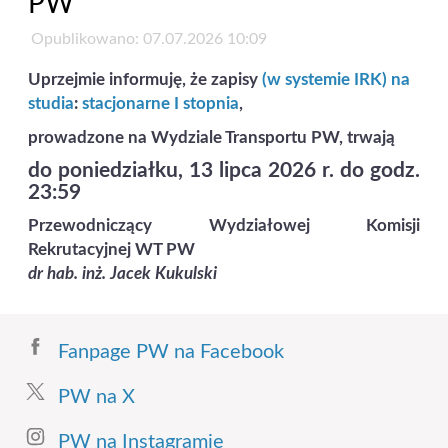
PW
Opublikowano: 07.07.2026 10:09
Uprzejmie informuję, że zapisy
(w systemie IRK) na
studia
:
stacjonarne I stopnia
,
prowadzone na Wydziale Transportu PW, trwają
do poniedziałku, 13 lipca 2026 r. do godz.
23:59
Przewodniczący Wydziałowej Komisji
Rekrutacyjnej WT PW
dr hab. inż. Jacek Kukulski
Fanpage PW na Facebook
PW na X
PW na Instagramie