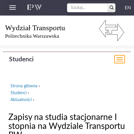
EN
Toggle
navigation
Wydział Transportu
Politechnika Warszawska
Studenci
Togg
navi
Strona główna
»
Studenci
»
Aktualności
»
Zapisy na studia stacjonarne I
stopnia na Wydziale Transportu