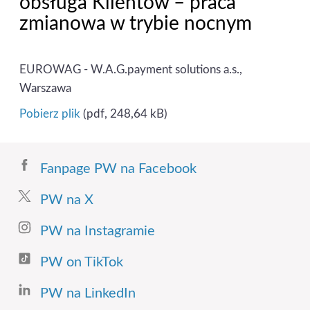
obsługa Klientów – praca
zmianowa w trybie nocnym
EUROWAG - W.A.G.payment solutions a.s.,
Warszawa
Pobierz plik
(pdf, 248,64 kB)
Fanpage PW na Facebook
PW na X
PW na Instagramie
PW on TikTok
PW na LinkedIn