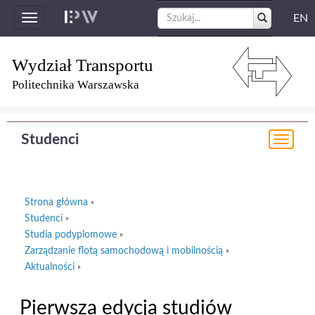
EN
Toggle
navigation
Wydział Transportu
Politechnika Warszawska
Studenci
Togg
navi
Strona główna
»
Studenci
»
Studia podyplomowe
»
Zarządzanie flotą samochodową i mobilnością
»
Aktualności
»
Pierwsza edycja studiów