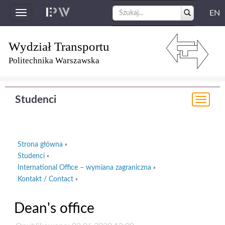
EN
Toggle
navigation
Wydział Transportu
Politechnika Warszawska
Studenci
Togg
navi
Strona główna
»
Studenci
»
International Office – wymiana zagraniczna
»
Kontakt / Contact
»
Dean's office