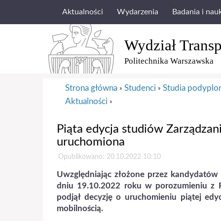
Aktualności
Wydarzenia
Badania i nau
Wydział Transp
Politechnika Warszawska
Strona główna
Studenci
Studia podypl
»
»
Aktualności
»
Piąta edycja studiów Zarządzan
uruchomiona
Opublikowano: 20.10.2022 10:10
Uwzględniając złożone przez kandydatów
dniu 19.10.2022 roku w porozumieniu z 
podjął decyzję o uruchomieniu piątej ed
mobilnością.