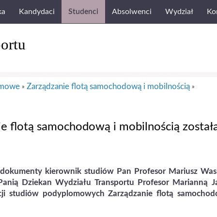
ka
Kandydaci
Studenci
Absolwenci
Wydział
Ko
ortu
omowe
Zarządzanie flotą samochodową i mobilnością
»
»
ie flotą samochodową i mobilnością został
 dokumenty kierownik studiów Pan Profesor Mariusz Was
Panią Dziekan Wydziału Transportu Profesor Marianną J
ycji studiów podyplomowych Zarządzanie flotą samochod