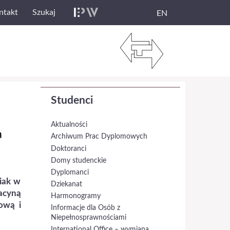
ntakt
Szukaj
EN
Studenci
Aktualności
a
Archiwum Prac Dyplomowych
Doktoranci
Domy studenckie
Dyplomanci
iak w
Dziekanat
acyną
Harmonogramy
ową i
Informacje dla Osób z
Niepełnosprawnościami
International Office – wymiana