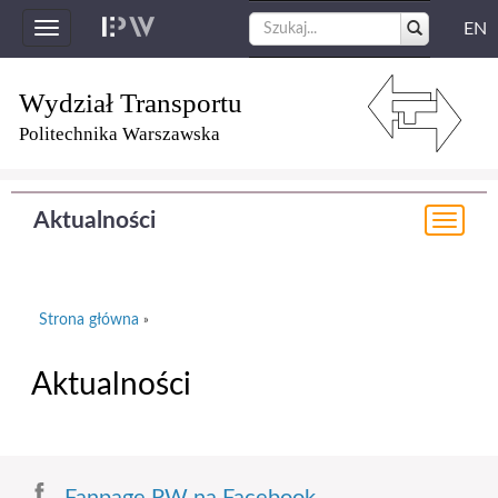
EN
Toggle
navigation
Wydział Transportu
Politechnika Warszawska
Aktualności
Togg
navi
Strona główna
»
Aktualności